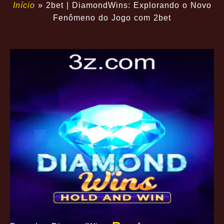
Início
»
2bet | DiamondWins: Explorando o Novo
Fenômeno do Jogo com 2bet