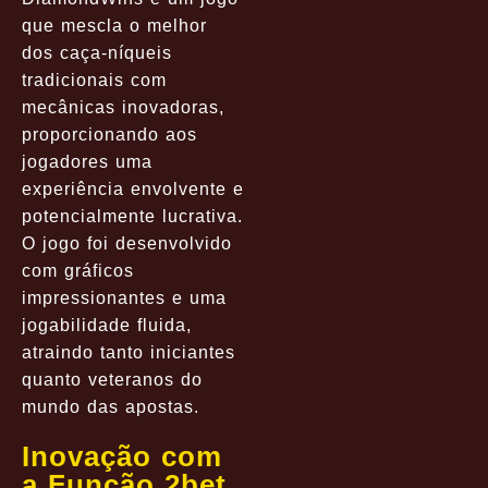
que mescla o melhor
dos caça-níqueis
tradicionais com
mecânicas inovadoras,
proporcionando aos
jogadores uma
experiência envolvente e
potencialmente lucrativa.
O jogo foi desenvolvido
com gráficos
impressionantes e uma
jogabilidade fluida,
atraindo tanto iniciantes
quanto veteranos do
mundo das apostas.
Inovação com
a Função 2bet