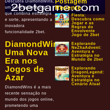
Postagem
Descubra DiamondWins,
Recente
um emocionante jogo
que combina estratégia
Fiesta:
Descubra como
e sorte, apresentando a
Jogar e as
inovadora
Regras do
Envolvente
funcionalidade 2bet.
Jogo de 2bet
DiamondWins:
Explorando
NeZhaAdvent:
Uma Nova
Aventura e
Estratégia no
Era nos
Mundo de 2bet
Jogos de
Explorando
DragonLegend:
Azar
Aventura e
Estratégia no
Cenário Atual
DiamondWins é a mais
recente sensação no
mundo dos jogos online,
prometendo uma