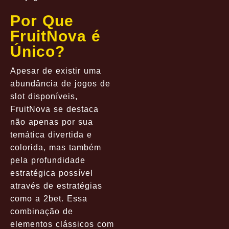
Por Que
FruitNova é
Único?
Apesar de existir uma
abundância de jogos de
slot disponíveis,
FruitNova se destaca
não apenas por sua
temática divertida e
colorida, mas também
pela profundidade
estratégica possível
através de estratégias
como a 2bet. Essa
combinação de
elementos clássicos com