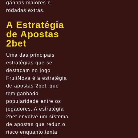
ganhos maiores e
rodadas extras.
A Estratégia
de Apostas
2bet
Uma das principais
estratégias que se
destacam no jogo
FruitNova é a estratégia
de apostas 2bet, que
tem ganhado
popularidade entre os
jogadores. A estratégia
2bet envolve um sistema
de apostas que reduz o
risco enquanto tenta