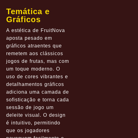
Temática e
Gráficos
A estética de FruitNova
aposta pesado em
gráficos atraentes que
remetem aos clássicos
jogos de frutas, mas com
um toque moderno. O
uso de cores vibrantes e
detalhamentos gráficos
adiciona uma camada de
sofisticação e torna cada
sessão de jogo um
deleite visual. O design
é intuitivo, permitindo
que os jogadores