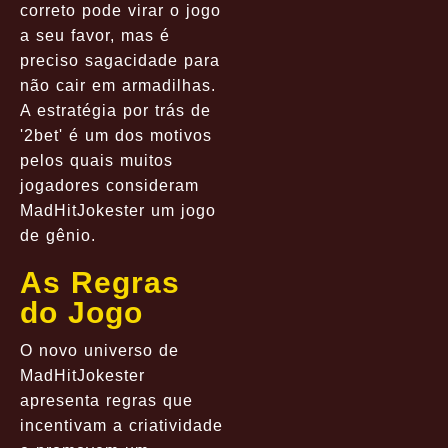
correto pode virar o jogo
a seu favor, mas é
preciso sagacidade para
não cair em armadilhas.
A estratégia por trás de
'2bet' é um dos motivos
pelos quais muitos
jogadores consideram
MadHitJokester um jogo
de gênio.
As Regras
do Jogo
O novo universo de
MadHitJokester
apresenta regras que
incentivam a criatividade