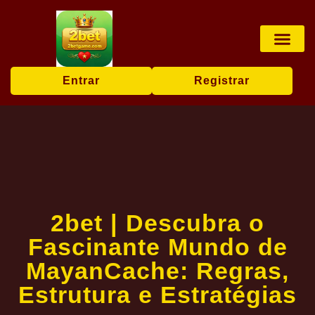
Jogos ao vivo
Jogos de cartas
Jogos de bingo
política Pr
Notícias Ex
Entrar
Registrar
2bet | Descubra o
Fascinante Mundo de
MayanCache: Regras,
Estrutura e Estratégias