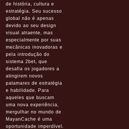
de história, cultura e
estratégia. Seu sucesso
global não é apenas
devido ao seu design
visual atraente, mas
especialmente por suas
mecânicas inovadoras e
pela introdução do
sistema 2bet, que
desafia os jogadores a
atingirem novos
patamares de estratégia
e habilidade. Para
aqueles que buscam
uma nova experiência,
mergulhar no mundo de
MayanCache é uma
oportunidade imperdível.