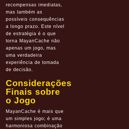
recompensas imediatas,
mas também as
possíveis consequências
a longo prazo. Este nível
de estratégia é o que
torna MayanCache não
apenas um jogo, mas
uma verdadeira
experiência de tomada
de decisão.
Considerações
Finais sobre
o Jogo
MayanCache é mais que
um simples jogo; é uma
harmoniosa combinação