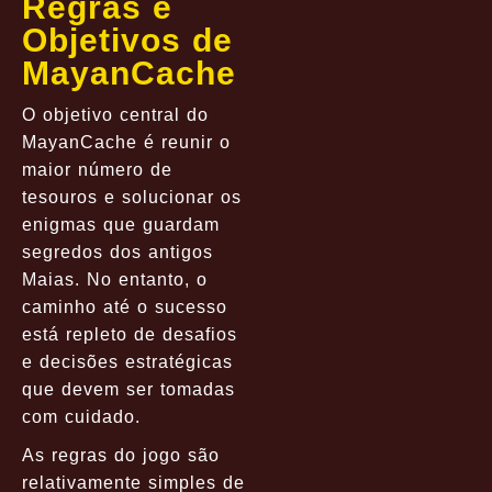
Regras e
Objetivos de
MayanCache
O objetivo central do
MayanCache é reunir o
maior número de
tesouros e solucionar os
enigmas que guardam
segredos dos antigos
Maias. No entanto, o
caminho até o sucesso
está repleto de desafios
e decisões estratégicas
que devem ser tomadas
com cuidado.
As regras do jogo são
relativamente simples de