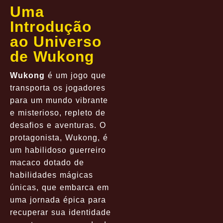
Uma
Introdução
ao Universo
de Wukong
Wukong
é um jogo que
transporta os jogadores
para um mundo vibrante
e misterioso, repleto de
desafios e aventuras. O
protagonista, Wukong, é
um habilidoso guerreiro
macaco dotado de
habilidades mágicas
únicas, que embarca em
uma jornada épica para
recuperar sua identidade