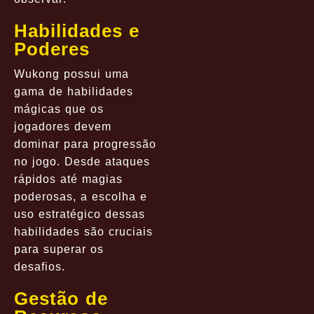
Habilidades e
Poderes
Wukong possui uma
gama de habilidades
mágicas que os
jogadores devem
dominar para progressão
no jogo. Desde ataques
rápidos até magias
poderosas, a escolha e
uso estratégico dessas
habilidades são cruciais
para superar os
desafios.
Gestão de