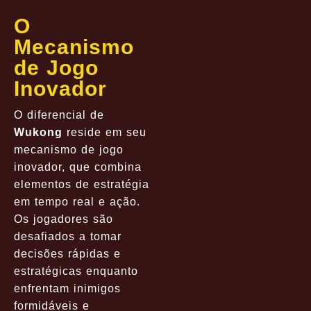
O
Mecanismo
de Jogo
Inovador
O diferencial de
Wukong
reside em seu
mecanismo de jogo
inovador, que combina
elementos de estratégia
em tempo real e ação.
Os jogadores são
desafiados a tomar
decisões rápidas e
estratégicas enquanto
enfrentam inimigos
formidáveis e