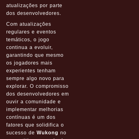
atualizações por parte
dos desenvolvedores.
Com atualizações
regulares e eventos
temáticos, o jogo
continua a evoluir,
garantindo que mesmo
os jogadores mais
experientes tenham
sempre algo novo para
explorar. O compromisso
dos desenvolvedores em
ouvir a comunidade e
implementar melhorias
contínuas é um dos
fatores que solidifica o
sucesso de
Wukong
no