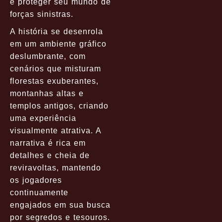
e proteger seu mundo de
forças sinistras.
A história se desenrola
em um ambiente gráfico
deslumbrante, com
cenários que misturam
florestas exuberantes,
montanhas altas e
templos antigos, criando
uma experiência
visualmente atrativa. A
narrativa é rica em
detalhes e cheia de
reviravoltas, mantendo
os jogadores
continuamente
engajados em sua busca
por segredos e tesouros.