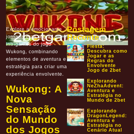
Postagem
Explore a emocionante
Recente
jornada e as regras
intrigantes do jogo
Fiesta:
Descubra como
Wukong, combinando
Jogar e as
elementos de aventura e
Regras do
Envolvente
estratégia para criar uma
Jogo de 2bet
experiência envolvente.
Explorando
Wukong: A
NeZhaAdvent:
Aventura e
Estratégia no
Nova
Mundo de 2bet
Sensação
Explorando
DragonLegend:
do Mundo
Aventura e
Estratégia no
dos Jogos
Cenário Atual