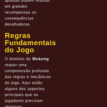
apostas podem resultar
em grandes
recompensas ou
consequências
desafiadoras.
Regras
Fundamentais
do Jogo
O domínio de
Wukong
requer uma
compreensão profunda
das regras e mecânicas
do jogo. Aqui estão
alguns dos aspectos
principais que os
jogadores precisam
observar: